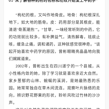
“从了解各种药材的名称和功效开始爱上中药学”
01
“枸杞的根，又叫作地骨皮。地骨：枸杞根深扎
地下，如大地的筋骨。皮：药用部分是其根皮，能
清退‘骨蒸潮热’”。“甘草，一味经常听到的中药，它
的功效就比较多，有补脾益气，清热解毒，祛痰止
咳，缓急止痛，调和诸药，这种就感觉很神奇。”谈
起开始喜欢中药学的原因，曾彬眼睛亮晶晶地向我
们娓娓道来。
年，曾彬出生在四川遂宁的一个县城，从
2002
小性格内敛的她，除了学习就是喜欢亲近大自然。
家乡葱郁的山林、蜿蜒的溪涧，是她最熟悉的乐
园。她常常独自在草木间流连，观察叶片脉络的走
向，辨识野花野果的形状，聆听风吹过竹林的沙沙
声。