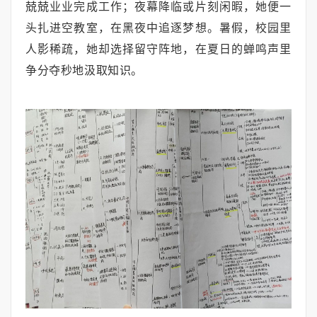
兢兢业业完成工作；夜幕降临或片刻闲暇，她便一
头扎进空教室，在黑夜中追逐梦想。暑假，校园里
人影稀疏，她却选择留守阵地，在夏日的蝉鸣声里
争分夺秒地汲取知识。