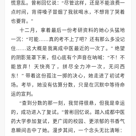
慌意乱。曾彬回忆说：“尽管这样，还是不能浪费一
点时间，背得嗓子冒烟了我就喝水，不想背了哭着
也要背。”
十二月，拿着最后一份考研资料的她心头猛地
一沉：“可能……真的考不上了吧？还有那么多没记
住……这大概是我离成中医最近的一次了。” 绝望
的阴影笼罩下来，但心底有个声音在呐喊：“不！不
能放弃！天快亮了，拼尽全力冲一次，无问西
东！”
带着这份孤注一掷的决心，她走进了初试考
场。考毕，她没有估算分数，只是在沉默中等待命
运的宣判。
“查到分数的那一刻，我觉得很悬，但我是幸运
的，成功进入了复试。”曾彬回忆说。踏入成都中医
药大学参加复试，更广阔的校园、更浓郁的书香气
息瞬间击中了她。漫步其间，一个念头无比清晰：