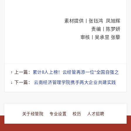
素材提供丨张钰鸿 凤旭辉
责编丨陈梦妍
审核丨吴承昱 张藜
↑ 上一篇：
累计8人上榜！云经管再添一位“全国自强之
星”！
↓ 下一篇：
云南经济管理学院携手两大企业共建实践
基地
关于经管院
专业设置
校历
人才招聘