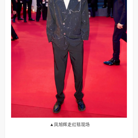
▲凤旭辉走红毯现场