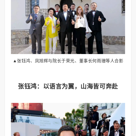
▲张钰鸿、凤旭辉与院长于荣光、董事长何雨珊等人合影
张钰鸿：以语言为翼，山海皆可奔赴