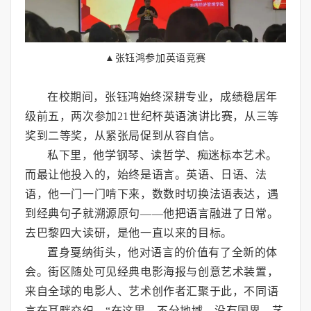
▲张钰鸿参加英语竞赛
在校期间，张钰鸿始终深耕专业，成绩稳居年
级前五，两次参加21世纪杯英语演讲比赛，从三等
奖到二等奖，从紧张局促到从容自信。
私下里，他学钢琴、读哲学、痴迷标本艺术。
而最让他投入的，始终是语言。英语、日语、法
语，他一门一门啃下来，数数时切换法语表达，遇
到经典句子就溯源原句——他把语言融进了日常。
去巴黎四大读研，是他一直以来的目标。
置身戛纳街头，他对语言的价值有了全新的体
会。街区随处可见经典电影海报与创意艺术装置，
来自全球的电影人、艺术创作者汇聚于此，不同语
言在耳畔交织。“在这里，不分地域、没有国界，艺