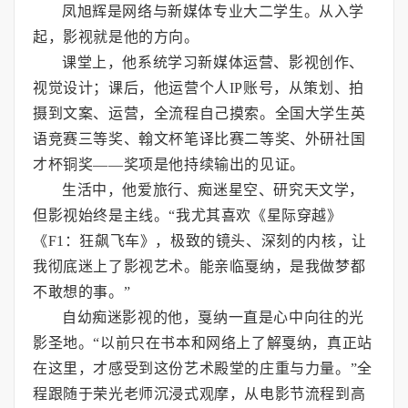
凤旭辉是网络与新媒体专业大二学生。从入学
起，影视就是他的方向。
课堂上，他系统学习新媒体运营、影视创作、
视觉设计；课后，他运营个人IP账号，从策划、拍
摄到文案、运营，全流程自己摸索。全国大学生英
语竞赛三等奖、翰文杯笔译比赛二等奖、外研社国
才杯铜奖——奖项是他持续输出的见证。
生活中，他爱旅行、痴迷星空、研究天文学，
但影视始终是主线。“我尤其喜欢《星际穿越》
《F1：狂飙飞车》，极致的镜头、深刻的内核，让
我彻底迷上了影视艺术。能亲临戛纳，是我做梦都
不敢想的事。”
自幼痴迷影视的他，戛纳一直是心中向往的光
影圣地。“以前只在书本和网络上了解戛纳，真正站
在这里，才感受到这份艺术殿堂的庄重与力量。”全
程跟随于荣光老师沉浸式观摩，从电影节流程到高